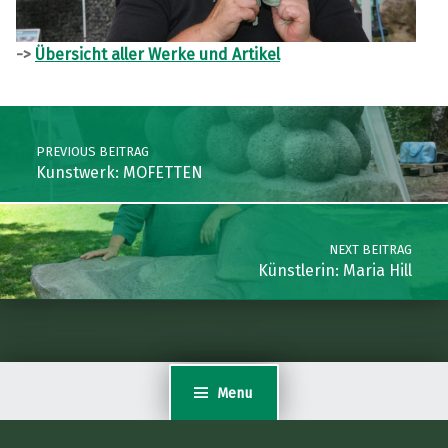
->
Übersicht aller Werke und Artikel
Skip back to main navigation
Post navigation
PREVIOUS BEITRAG
Kunstwerk: MOFETTEN
NEXT BEITRAG
Künstlerin: Maria Hill
Menu