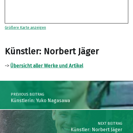
Größere Karte anzeigen
Künstler: Norbert Jäger
->
Übersicht aller Werke und Artikel
Skip back to main navigation
Post navigation
PREVIOUS BEITRAG
Künstlerin: Yuko Nagasawa
NEXT BEITRAG
Künstler: Norbert Jäger