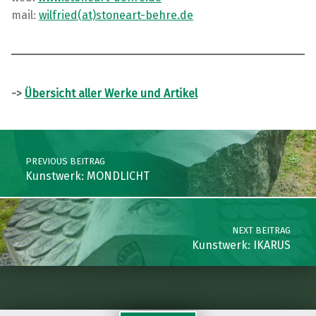
mail:
wilfried(at)stoneart-behre.de
->
Übersicht aller Werke und Artikel
Skip back to main navigation
Post navigation
PREVIOUS BEITRAG
Kunstwerk: MONDLICHT
NEXT BEITRAG
Kunstwerk: IKARUS