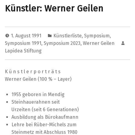
Künstler: Werner Geilen
1. August 1991
Künstlerliste
,
Symposium
,
Symposium 1991
,
Symposium 2023
,
Werner Geilen
Lapidea Stiftung
K ü n s t l e r p o r t r ä t s
Werner Geilen (100 % – Layer)
1955 geboren in Mendig
Steinhauerahnen seit
Urzeiten (seit 6 Generationen)
Ausbildung als Bürokaufmann
Lehre bei Rüber-Michels zum
Steinmetz mit Abschluss 1980