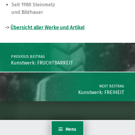
Seit 1980 Steinmetz
und Bildhauer
->
Übersicht aller Werke und Artikel
Skip back to main navigation
Post navigation
PREVIOUS BEITRAG
Kunstwerk: FRUCHTBARKEIT
NEXT BEITRAG
Kunstwerk: FREIHEIT
Menu