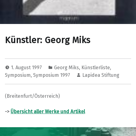
Künstler: Georg Miks
1. August 1997
Georg Miks
,
Künstlerliste
,
Symposium
,
Symposium 1997
Lapidea Stiftung
(Breitenfurt/Österreich)
->
Übersicht aller Werke und Artikel
Skip back to main navigation
Post navigation