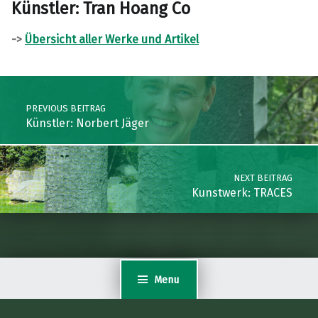
Künstler: Tran Hoang Co
->
Übersicht aller Werke und Artikel
Skip back to main navigation
Post navigation
PREVIOUS BEITRAG
Künstler: Norbert Jäger
NEXT BEITRAG
Kunstwerk: TRACES
Menu